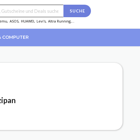
SUCHE
emu
,
ASOS
,
HUAWEI
,
Levi's
,
Altra Running
,...
& COMPUTER
zipan