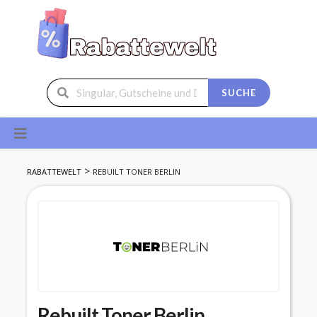
SUCHE
Skip
to
content
>
RABATTEWELT
REBUILT TONER BERLIN
Rebuilt Toner Berlin