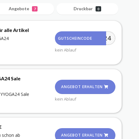
Angebote
Druckbar
7
0
alle Artikel
MYOGA24
OGA24
GUTSCHEINCODE
kein Ablauf
GA24 Sale
ANGEBOT ERHALTEN
 MYYOGA24 Sale
kein Ablauf
€
u schon ab
ANGEBOT ERHALTEN