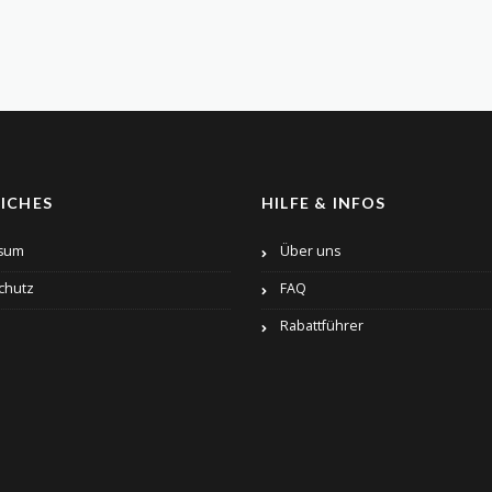
ICHES
HILFE & INFOS
sum
Über uns
chutz
FAQ
Rabattführer