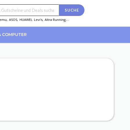
SUCHE
emu
,
ASOS
,
HUAWEI
,
Levi's
,
Altra Running
,...
& COMPUTER