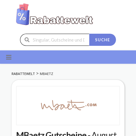
SUCHE
Skip
to
content
>
RABATTEWELT
MBAETZ
MBaetz
Gutscheine
- August