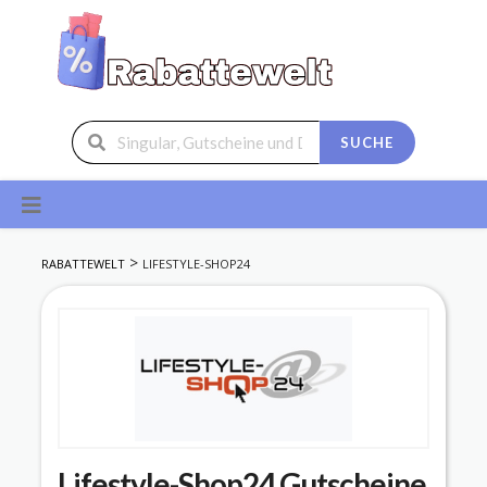
SUCHE
Skip
to
content
>
RABATTEWELT
LIFESTYLE-SHOP24
Lifestyle-Shop24
Gutscheine