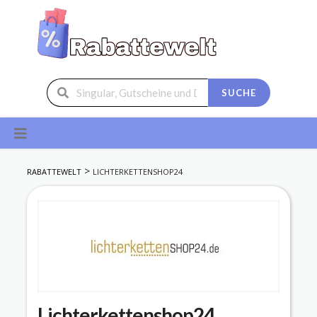
SUCHE
Skip
to
content
>
RABATTEWELT
LICHTERKETTENSHOP24
Lichterkettenshop24