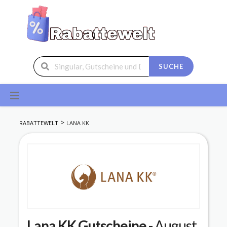
SUCHE
Skip
to
content
>
RABATTEWELT
LANA KK
Lana KK
Gutscheine
- August