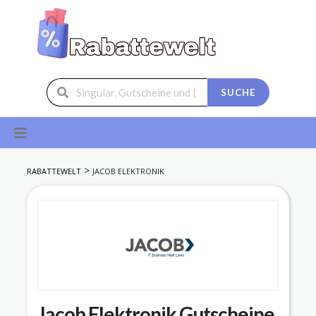
SUCHE
Skip
to
content
>
RABATTEWELT
JACOB ELEKTRONIK
Jacob Elektronik
Gutscheine