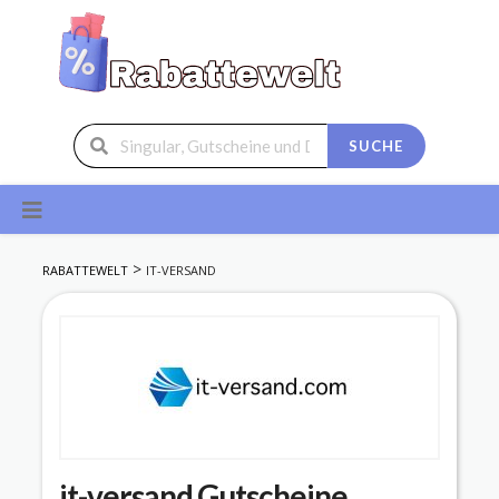
SUCHE
Skip
to
content
>
RABATTEWELT
IT-VERSAND
it-versand
Gutscheine