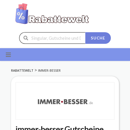
SUCHE
Skip
to
content
>
RABATTEWELT
IMMER-BESSER
immer-besser
Gutscheine