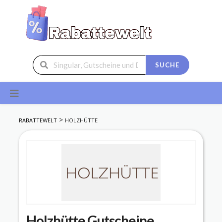
SUCHE
Skip
to
content
>
RABATTEWELT
HOLZHÜTTE
Holzhütte
Gutscheine