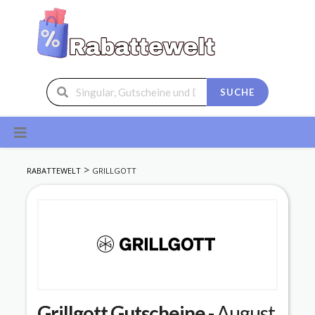
SUCHE
Skip
to
content
>
RABATTEWELT
GRILLGOTT
Grillgott
Gutscheine
- August