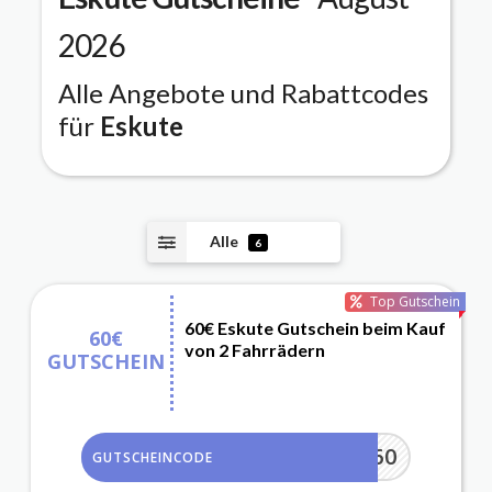
2026
Alle Angebote und Rabattcodes
für
Eskute
Alle
6
Top Gutschein
60€ Eskute Gutschein beim Kauf
60€
von 2 Fahrrädern
GUTSCHEIN
FASTER60
GUTSCHEINCODE