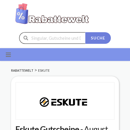
SUCHE
Skip
to
content
>
RABATTEWELT
ESKUTE
Eskute
Gutscheine
- August