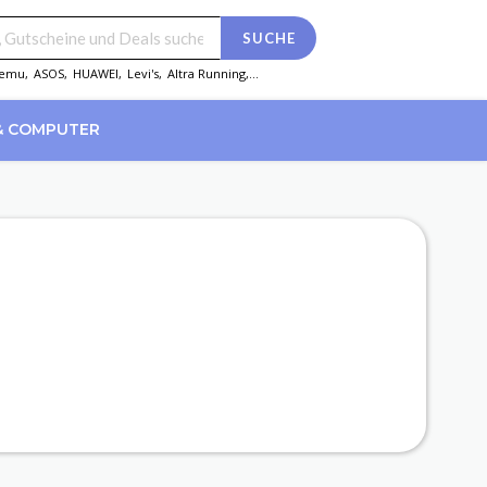
SUCHE
emu
,
ASOS
,
HUAWEI
,
Levi's
,
Altra Running
,...
& COMPUTER