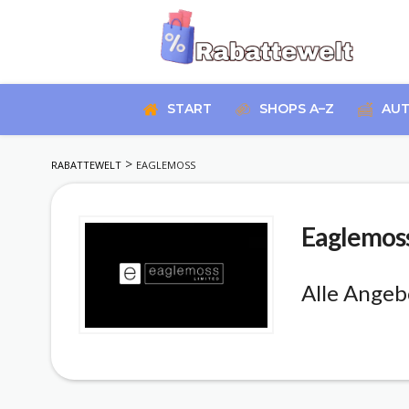
Skip
to
START
SHOPS A–Z
AUT
content
>
RABATTEWELT
EAGLEMOSS
Eaglemos
Alle Angeb