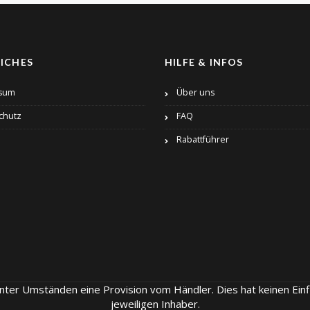
ICHES
HILFE & INFOS
sum
Über uns
chutz
FAQ
Rabattführer
unter Umständen eine Provision vom Händler. Dies hat keinen Einf
jeweiligen Inhaber.