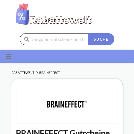
SUCHE
Skip
to
content
>
RABATTEWELT
BRAINEFFECT
BRAINEFFECT
Gutscheine