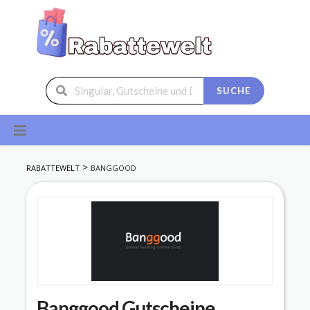
SUCHE
Skip
to
content
>
RABATTEWELT
BANGGOOD
Banggood
Gutscheine