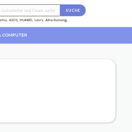
SUCHE
emu
,
ASOS
,
HUAWEI
,
Levi's
,
Altra Running
,...
& COMPUTER